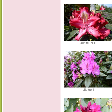
Junifeuer III
Lilofee II