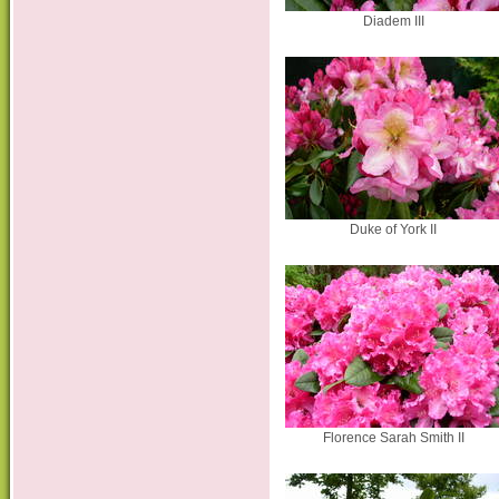
Diadem III
Duke of York II
Florence Sarah Smith II