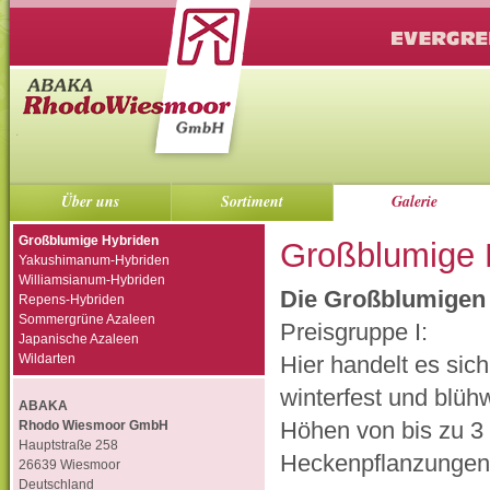
Über uns
Sortiment
Galerie
Großblumige Hybriden
Großblumige 
Yakushimanum-Hybriden
Williamsianum-Hybriden
Die Großblumigen 
Repens-Hybriden
Sommergrüne Azaleen
Preisgruppe I:
Japanische Azaleen
Wildarten
Hier handelt es sic
winterfest und blühw
ABAKA
Höhen von bis zu 3
Rhodo Wiesmoor GmbH
Hauptstraße 258
Heckenpflanzungen 
26639 Wiesmoor
Deutschland