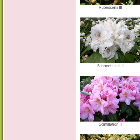
Rubescens III
Schneebukett II
Scintillation III