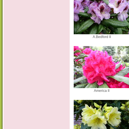
A.Bedford II
America II