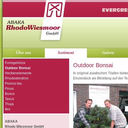
Über uns
Sortiment
Galerie
Formgehölze
Outdoor Bonsai
Outdoor Bonsai
Heckenelemente
In original asiatischen Töpfen biet
Rhododendron
Einzelstück als Blickfang auf der Ter
Prunus lau.
Pinus
Buxus
Taxus
Thuja
Ilex
ABAKA
Rhodo Wiesmoor GmbH